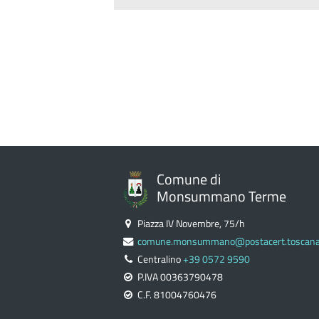
Comune di
Monsummano Terme
Piazza IV Novembre, 75/h
comune.monsummano@postacert.toscana.
Centralino
+39 0572 9590
P.IVA 00363790478
C.F. 81004760476