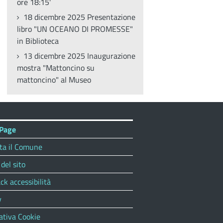
ore 18:15'
18 dicembre 2025 Presentazione
libro "UN OCEANO DI PROMESSE"
in Biblioteca
13 dicembre 2025 Inaugurazione
mostra "Mattoncino su
mattoncino" al Museo
Page
ta il Comune
del sito
ck accessibilità
y
ativa Cookie