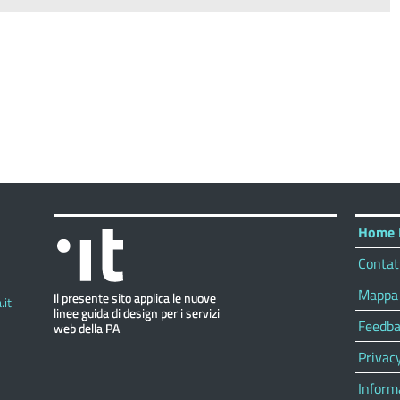
Home 
Contat
Mappa 
it
Feedba
Privac
Inform