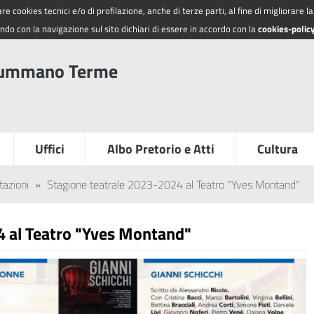
re cookies tecnici e/o di profilazione, anche di terze parti, al fine di migliorare 
do con la navigazione sul sito dichiari di essere in accordo con la
cookies-polic
summano Terme
Uffici
Albo Pretorio e Atti
Cultura
tazioni
»
Stagione teatrale 2023-2024 al Teatro "Yves Montand"
4 al Teatro "Yves Montand"