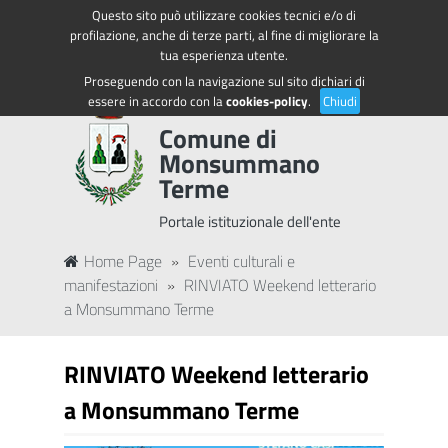
Questo sito può utilizzare cookies tecnici e/o di
Regione Toscana
Accedi ai servizi
profilazione, anche di terze parti, al fine di migliorare la
tua esperienza utente.
Proseguendo con la navigazione sul sito dichiari di
essere in accordo con la
cookies-policy
.
Chiudi
Comune di
Monsummano
Terme
Portale istituzionale dell'ente
Home Page
»
Eventi culturali e
manifestazioni
»
RINVIATO Weekend letterario
a Monsummano Terme
RINVIATO Weekend letterario
a Monsummano Terme