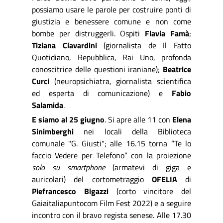
possiamo usare le parole per costruire ponti di
giustizia e benessere comune e non come
bombe per distruggerli. Ospiti
Flavia Famà
;
Tiziana Ciavardini
(giornalista de Il Fatto
Quotidiano, Repubblica, Rai Uno, profonda
conoscitrice delle questioni iraniane);
Beatrice
Curci
(neuropsichiatra, giornalista scientifica
ed esperta di comunicazione) e
Fabio
Salamida
.
E siamo al 25 giugno
. Si apre alle 11 con
Elena
Sinimberghi
nei locali della Biblioteca
comunale "G. Giusti"; alle 16.15 torna “Te lo
faccio Vedere per Telefono” con la proiezione
solo su smartphone
(armatevi di giga e
auricolari) del cortometraggio
O
FELIA
di
Piefrancesco Bigazzi
(corto vincitore del
Gaiaitaliapuntocom Film Fest 2022) e a seguire
incontro con il bravo regista senese. Alle 17.30