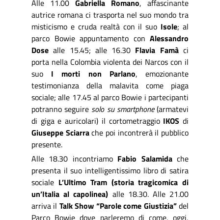
Alle 11.00
Gabriella Romano
, affascinante
autrice romana ci trasporta nel suo mondo tra
misticismo e cruda realtà con il suo
Isole
;
al
parco Bowie appuntamento con
Alessandro
Dose
alle 15.45; alle 16.30
Flavia Famà
ci
porta nella Colombia violenta dei Narcos con il
suo
I morti non Parlano
, emozionante
testimonianza della malavita come piaga
sociale; alle 17.45 al parco Bowie i partecipanti
potranno seguire
solo su smartphone
(armatevi
di giga e auricolari) il cortometraggio
IKOS
di
Giuseppe Sciarra
che poi incontrerà il pubblico
presente.
Alle 18.30 incontriamo
Fabio Salamida
che
presenta il suo intelligentissimo libro di satira
sociale
L’Ultimo Tram (storia tragicomica di
un’Italia al capolinea)
alle 18.30. Alle 21.00
arriva il
Talk Show
“Parole come Giustizia”
del
Parco Bowie dove parleremo di come, oggi,