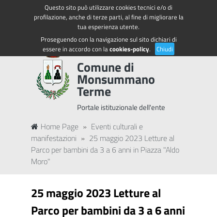
Questo sito può utilizzare cookies tecnici e/o di
Regione Toscana
Accedi ai servizi
profilazione, anche di terze parti, al fine di migliorare la
tua esperienza utente.
Proseguendo con la navigazione sul sito dichiari di
essere in accordo con la
cookies-policy
.
Chiudi
Comune di
Monsummano
Terme
Portale istituzionale dell'ente
Home Page
»
Eventi culturali e
manifestazioni
»
25 maggio 2023 Letture al
Parco per bambini da 3 a 6 anni in Piazza "Aldo
Moro"
25 maggio 2023 Letture al
Parco per bambini da 3 a 6 anni