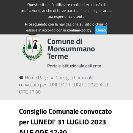
Questo sito può utilizzare cookies tecnici e/o di
Regione Toscana
Accedi ai servizi
profilazione, anche di terze parti, al fine di migliorare la
tua esperienza utente.
Proseguendo con la navigazione sul sito dichiari di
essere in accordo con la
cookies-policy
.
Chiudi
Comune di
Monsummano
Terme
Portale istituzionale dell'ente
Home Page
»
Consiglio Comunale
convocato per LUNEDI' 31 LUGLIO 2023 ALLE
ORE 17:30
Consiglio Comunale convocato
per LUNEDI' 31 LUGLIO 2023
ALLE ORE 17:30