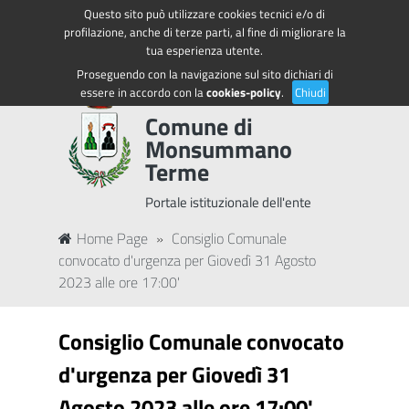
Questo sito può utilizzare cookies tecnici e/o di
Regione Toscana
Accedi ai servizi
profilazione, anche di terze parti, al fine di migliorare la
tua esperienza utente.
Proseguendo con la navigazione sul sito dichiari di
essere in accordo con la
cookies-policy
.
Chiudi
Comune di
Monsummano
Terme
Portale istituzionale dell'ente
Home Page
»
Consiglio Comunale
convocato d'urgenza per Giovedì 31 Agosto
2023 alle ore 17:00'
Consiglio Comunale convocato
d'urgenza per Giovedì 31
Agosto 2023 alle ore 17:00'