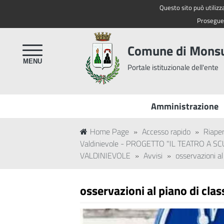
Questo sito può utilizza
Regione Toscana
Proseguen
Comune di Mon
Portale istituzionale dell'ente
Amministrazione
Home Page
»
Accesso rapido
»
Riaper
Valdinievole - PROGETTO "IL TEATRO A
VALDINIEVOLE
»
Avvisi
»
osservazioni al
osservazioni al piano di cla