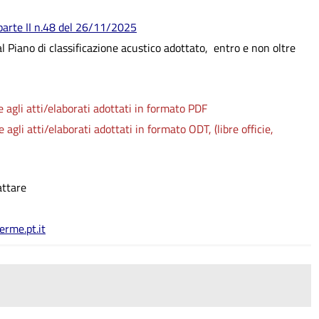
arte II n.48 del 26/11/2025
l Piano di classificazione acustico adottato, entro e non oltre
agli atti/elaborati adottati in formato PDF
li atti/elaborati adottati in formato ODT, (libre officie,
attare
rme.pt.it