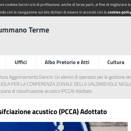
re cookies tecnici e/o di profilazione, anche di terze parti, al fine di migliorare 
do con la navigazione sul sito dichiari di essere in accordo con la
cookies-polic
summano Terme
Uffici
Albo Pretorio e Atti
Cultura
tura Aggiornamento Elenchi: Un elenco di operatori per la gestione dei l
 SCUOLA PER LA CONFERENZA ZONALE DELLA VALDINIEVOLE NEGLI
 piano di classifciazione acustico (PCCA) Adottato
ssifciazione acustico (PCCA) Adottato